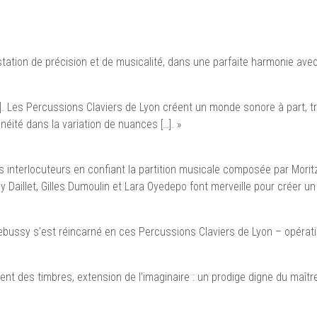
ation de précision et de musicalité, dans une parfaite harmonie avec 
…]. Les Percussions Claviers de Lyon créent un monde sonore à part, 
éité dans la variation de nuances […]. »
es interlocuteurs en confiant la partition musicale composée par Mori
 Daillet, Gilles Dumoulin et Lara Oyedepo font merveille pour créer un
ebussy s’est réincarné en ces Percussions Claviers de Lyon – opératio
t des timbres, extension de l’imaginaire : un prodige digne du maître 