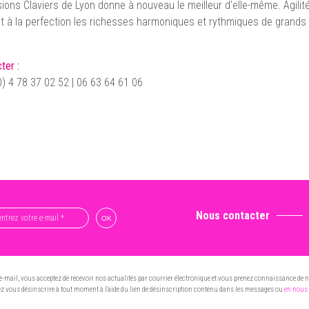
ions Claviers de Lyon donne à nouveau le meilleur d’elle-même. Agilité
lent à la perfection les richesses harmoniques et rythmiques de grands
ter :
0) 4 78 37 02 52 | 06 63 64 61 06
Nous contacter
e-mail, vous acceptez de recevoir nos actualités par courrier électronique et vous prenez connaissance de 
 vous désinscrire à tout moment à l'aide du lien de désinscription contenu dans les messages ou
en nous 