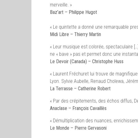
merveille. »
Baz’art – Philippe Hugot
« Le quintette a donné une remarquable prest
Midi Libre – Thierry Martin
« Leur musique est colorée, spectaculaire [
ne « bave » pas et permet donc une instantan
Le Devoir (Canada) – Christophe Huss
« Laurent Fréchuret lui trouve de magnifiqu
Lyon. Sylvie Aubelle, Renaud Cholewa, Jérémy
La Terrasse – Catherine Robert
« Par des crépitements, des échos diffus, D
Anaclase – François Cavaillès
« Démultiplication des nuances, enrichissemen
Le Monde – Pierre Gervasoni