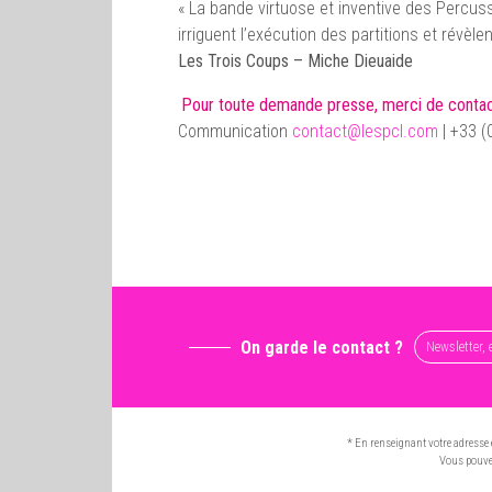
« La bande virtuose et inventive des Percuss
irriguent l’exécution des partitions et révè
Les Trois Coups – Miche Dieuaide
Pour toute demande presse, merci de contac
Communication
contact@lespcl.com
| +33 (
On garde le contact ?
* En renseignant votre adresse 
Vous pouvez