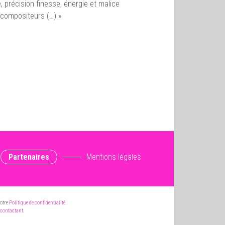
, précision finesse, énergie et malice
 compositeurs (…) »
Partenaires
Mentions légales
notre
Politique de confidentialité
.
contactant
.