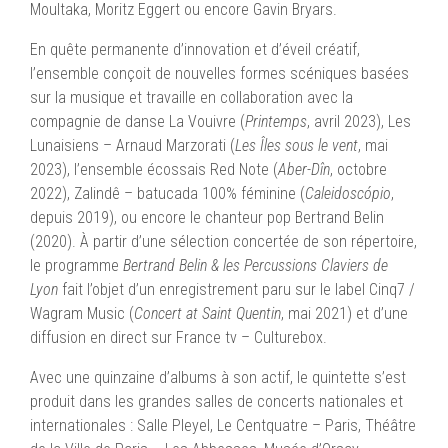
Moultaka, Moritz Eggert ou encore Gavin Bryars.
En quête permanente d’innovation et d’éveil créatif,
l’ensemble conçoit de nouvelles formes scéniques basées
sur la musique et travaille en collaboration avec la
compagnie de danse La Vouivre (
Printemps
, avril 2023), Les
Lunaisiens – Arnaud Marzorati (
Les Îles sous le vent
, mai
2023), l’ensemble écossais Red Note (
Aber-Dîn
, octobre
2022), Zalindê – batucada 100% féminine (
Caleidoscópio
,
depuis 2019), ou encore le chanteur pop Bertrand Belin
(2020). À partir d’une sélection concertée de son répertoire,
le programme
Bertrand Belin & les Percussions Claviers de
Lyon
fait l’objet d’un enregistrement paru sur le label Cinq7 /
Wagram Music (
Concert at Saint Quentin
, mai 2021) et d’une
diffusion en direct sur France tv – Culturebox.
Avec une quinzaine d’albums à son actif, le quintette s’est
produit dans les grandes salles de concerts nationales et
internationales : Salle Pleyel, Le Centquatre – Paris, Théâtre