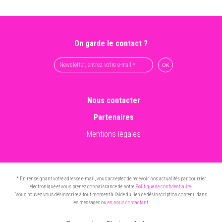
On garde le contact ?
Nous contacter
Partenaires
Mentions légales
* En renseignant votre adresse e-mail, vous acceptez de recevoir nos actualités par courrier
électronique et vous prenez connaissance de notre
Politique de confidentialité
.
Vous pouvez vous désinscrire à tout moment à l'aide du lien de désinscription contenu dans
les messages ou
en nous contactant
.