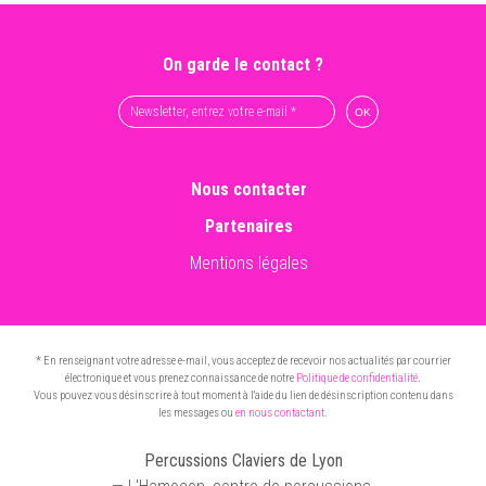
On garde le contact ?
Nous contacter
Partenaires
Mentions légales
* En renseignant votre adresse e-mail, vous acceptez de recevoir nos actualités par courrier
électronique et vous prenez connaissance de notre
Politique de confidentialité
.
Vous pouvez vous désinscrire à tout moment à l'aide du lien de désinscription contenu dans
les messages ou
en nous contactant
.
Percussions Claviers de Lyon