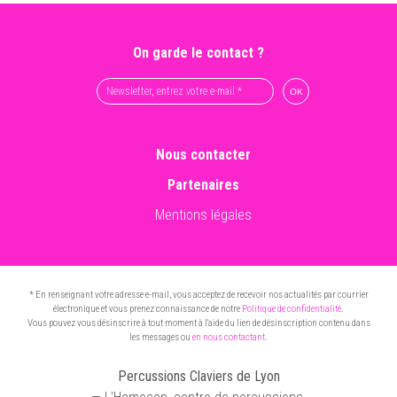
On garde le contact ?
Nous contacter
Partenaires
Mentions légales
* En renseignant votre adresse e-mail, vous acceptez de recevoir nos actualités par courrier
électronique et vous prenez connaissance de notre
Politique de confidentialité
.
Vous pouvez vous désinscrire à tout moment à l'aide du lien de désinscription contenu dans
les messages ou
en nous contactant
.
Percussions Claviers de Lyon