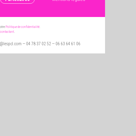
notre
Politique de confidentialité
.
contactant
.
t@lespcl.com
— 04 78 37 02 52 — 06 63 64 61 06