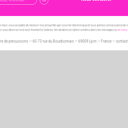
e-mail, vous acceptez de recevoir nos actualités par courrier électronique et vous prenez connaissance de 
 vous désinscrire à tout moment à l'aide du lien de désinscription contenu dans les messages ou
en nous 
re de percussions
— 65-73 rue du Bourbonnais — 69009 Lyon
— France — contac