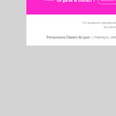
On garde le contact ?
* En renseignant votre adresse 
Vous pouvez
Percussions Claviers de Lyon
— L'Hameçon, cent