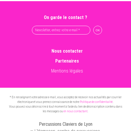
On garde le contact ?
Nous contacter
Partenaires
Mentions légales
* En renseignant votre adresse e-mail, vous acceptez de recevoir nos actualités par courrier
électronique et vous prenez connaissance de notre
Politique de confidentialité
.
Vous pouvez vous désinscrire à tout moment à l'aide du lien de désinscription contenu dans
les messages ou
en nous contactant
.
Percussions Claviers de Lyon