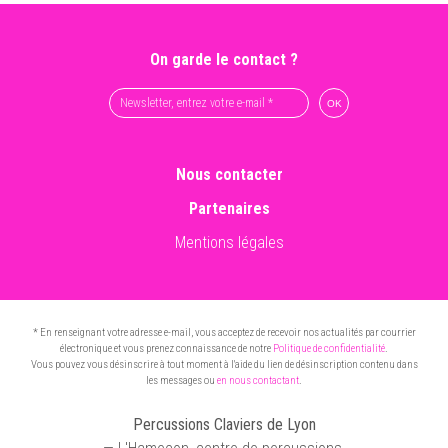
On garde le contact ?
Nous contacter
Partenaires
Mentions légales
* En renseignant votre adresse e-mail, vous acceptez de recevoir nos actualités par courrier
électronique et vous prenez connaissance de notre
Politique de confidentialité
.
Vous pouvez vous désinscrire à tout moment à l'aide du lien de désinscription contenu dans
les messages ou
en nous contactant
.
Percussions Claviers de Lyon