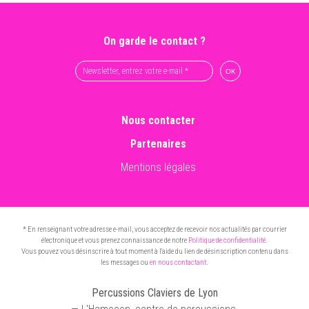
On garde le contact ?
Nous contacter
Partenaires
Mentions légales
* En renseignant votre adresse e-mail, vous acceptez de recevoir nos actualités par courrier
électronique et vous prenez connaissance de notre
Politique de confidentialité
.
Vous pouvez vous désinscrire à tout moment à l'aide du lien de désinscription contenu dans
les messages ou
en nous contactant
.
Percussions Claviers de Lyon