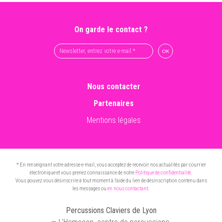
On garde le contact ?
Nous contacter
Partenaires
Mentions légales
* En renseignant votre adresse e-mail, vous acceptez de recevoir nos actualités par courrier
électronique et vous prenez connaissance de notre
Politique de confidentialité
.
Vous pouvez vous désinscrire à tout moment à l'aide du lien de désinscription contenu dans
les messages ou
en nous contactant
.
Percussions Claviers de Lyon