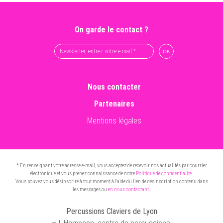
On garde le contact ?
Nous contacter
Partenaires
Mentions légales
* En renseignant votre adresse e-mail, vous acceptez de recevoir nos actualités par courrier
électronique et vous prenez connaissance de notre
Politique de confidentialité
.
Vous pouvez vous désinscrire à tout moment à l'aide du lien de désinscription contenu dans
les messages ou
en nous contactant
.
Percussions Claviers de Lyon