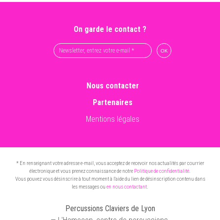
On garde le contact ?
Nous contacter
Partenaires
Mentions légales
* En renseignant votre adresse e-mail, vous acceptez de recevoir nos actualités par courrier
électronique et vous prenez connaissance de notre
Politique de confidentialité
.
Vous pouvez vous désinscrire à tout moment à l'aide du lien de désinscription contenu dans
les messages ou
en nous contactant
.
Percussions Claviers de Lyon