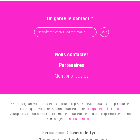
On garde le contact ?
Nous contacter
Partenaires
Mentions légales
* En renseignant votre adresse e-mail, vous acceptez de recevoir nos actualités par courrier
électronique et vous prenez connaissance de notre
Politique de confidentialité
.
Vous pouvez vous désinscrire à tout moment à l'aide du lien de désinscription contenu dans
les messages ou
en nous contactant
.
Percussions Claviers de Lyon