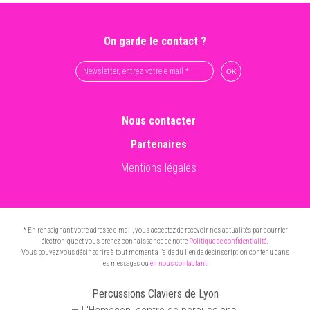
On garde le contact ?
Nous contacter
Partenaires
Mentions légales
* En renseignant votre adresse e-mail, vous acceptez de recevoir nos actualités par courrier
électronique et vous prenez connaissance de notre
Politique de confidentialité
.
Vous pouvez vous désinscrire à tout moment à l'aide du lien de désinscription contenu dans
les messages ou
en nous contactant
.
Percussions Claviers de Lyon