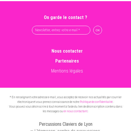
On garde le contact ?
Nous contacter
Partenaires
Mentions légales
* En renseignant votre adresse e-mail, vous acceptez de recevoir nos actualités par courrier
électronique et vous prenez connaissance de notre
Politique de confidentialité
.
Vous pouvez vous désinscrire à tout moment à l'aide du lien de désinscription contenu dans
les messages ou
en nous contactant
.
Percussions Claviers de Lyon