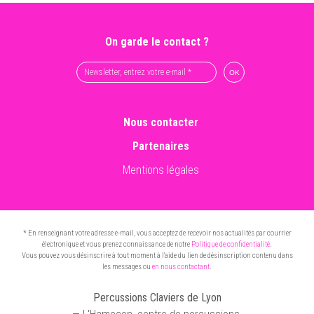
On garde le contact ?
Nous contacter
Partenaires
Mentions légales
* En renseignant votre adresse e-mail, vous acceptez de recevoir nos actualités par courrier
électronique et vous prenez connaissance de notre
Politique de confidentialité
.
Vous pouvez vous désinscrire à tout moment à l'aide du lien de désinscription contenu dans
les messages ou
en nous contactant
.
Percussions Claviers de Lyon