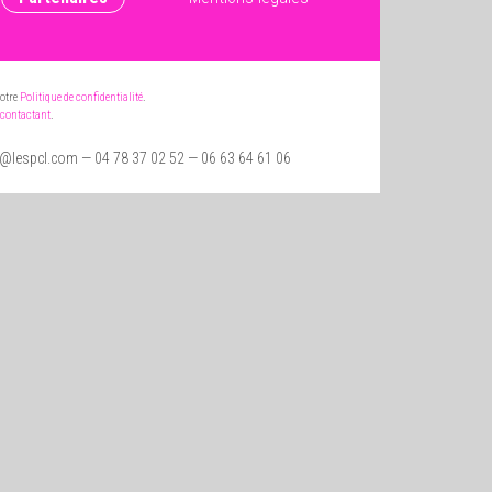
notre
Politique de confidentialité
.
contactant
.
t@lespcl.com
— 04 78 37 02 52 — 06 63 64 61 06