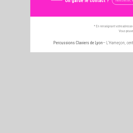
On garde le contact ?
* En renseignant votre adresse 
Vous pouvez
Percussions Claviers de Lyon
— L'Hameçon, cent