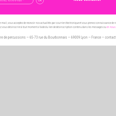
e-mail, vous acceptez de recevoir nos actualités par courrier électronique et vous prenez connaissance de 
 vous désinscrire à tout moment à l'aide du lien de désinscription contenu dans les messages ou
en nous 
re de percussions
— 65-73 rue du Bourbonnais — 69009 Lyon
— France — contac