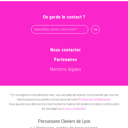
On garde le contact ?
Nous contacter
Partenaires
Mentions légales
* En renseignant votre adresse e-mail, vous acceptez de recevoir nos actualités par courrier
électronique et vous prenez connaissance de notre
Politique de confidentialité
.
Vous pouvez vous désinscrire à tout moment à l'aide du lien de désinscription contenu dans
les messages ou
en nous contactant
.
Percussions Claviers de Lyon