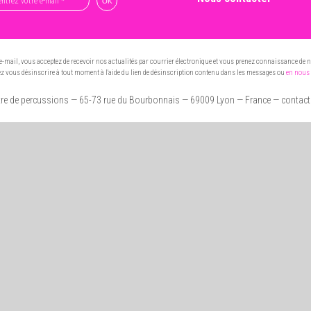
e-mail, vous acceptez de recevoir nos actualités par courrier électronique et vous prenez connaissance de 
 vous désinscrire à tout moment à l'aide du lien de désinscription contenu dans les messages ou
en nous 
re de percussions
— 65-73 rue du Bourbonnais — 69009 Lyon
— France — contac