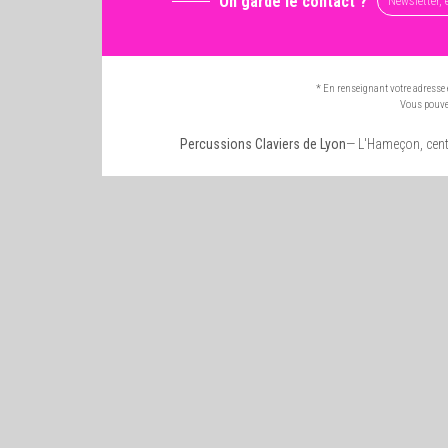
On garde le contact ?
* En renseignant votre adresse 
Vous pouvez
Percussions Claviers de Lyon
— L'Hameçon, cent