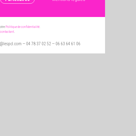
notre
Politique de confidentialité
.
contactant
.
t@lespcl.com
— 04 78 37 02 52 — 06 63 64 61 06